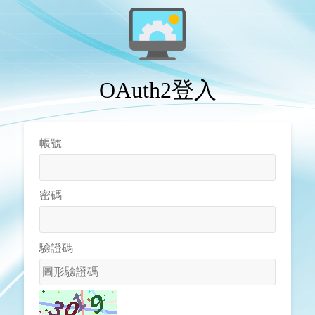
OAuth2登入
帳號
密碼
驗證碼